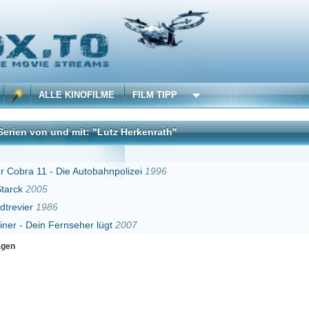
 KINOFILME
FILM TIPP
d mit: "Lutz Herkenrath"
DivX
Die Autobahnpolizei
1996
rnseher lügt
2007
Erster
Zurück