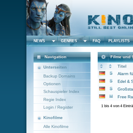
NEWS
GENRES
FAQ
PLAYLISTS
ALLE
Navigation
Filme und Serien von un
Titel
Unterseiten
Alarm für Cobra 11 - 
Backup Domains
Edel & Starck
2005
Optionen
Großstadtrevier
1986
Schauspieler Index
Free Rainer - Dein Fe
Regie Index
1 bis 4 von 4 Einträgen
Login / Register
Kinofilme
Alle Kinofilme
Filme
Alle Filme
Beliebte