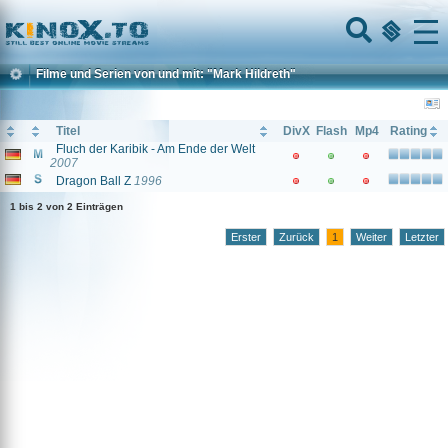
Home
Menu
Filme und Serien von und mit: "Mark Hildreth"
Titel
DivX
Flash
Mp4
Rating
Fluch der Karibik - Am Ende der Welt
2007
Dragon Ball Z
1996
1 bis 2 von 2 Einträgen
Erster
Zurück
1
Weiter
Letzter