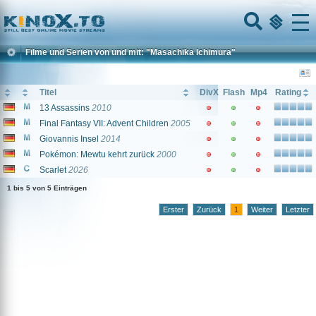
Home
Menu
Filme und Serien von und mit: "Masachika Ichimura"
Titel
DivX
Flash
Mp4
Rating
13 Assassins
2010
Final Fantasy VII: Advent Children
2005
Giovannis Insel
2014
Pokémon: Mewtu kehrt zurück
2000
Scarlet
2026
1 bis 5 von 5 Einträgen
Erster
Zurück
1
Weiter
Letzter