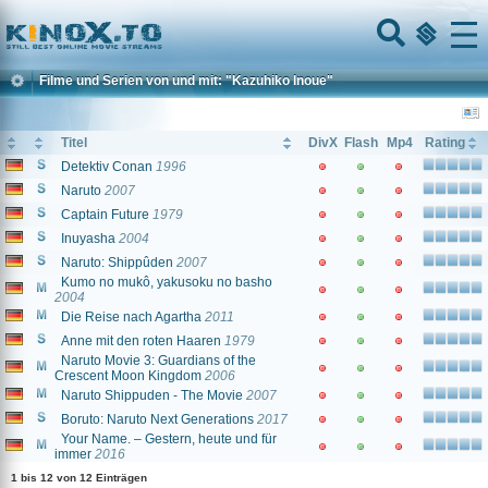
Home
Menu
Filme und Serien von und mit: "Kazuhiko Inoue"
Titel
DivX
Flash
Mp4
Rating
Detektiv Conan
1996
Naruto
2007
Captain Future
1979
Inuyasha
2004
Naruto: Shippûden
2007
Kumo no mukô, yakusoku no basho
2004
Die Reise nach Agartha
2011
Anne mit den roten Haaren
1979
Naruto Movie 3: Guardians of the
Crescent Moon Kingdom
2006
Naruto Shippuden - The Movie
2007
Boruto: Naruto Next Generations
2017
Your Name. – Gestern, heute und für
immer
2016
1 bis 12 von 12 Einträgen