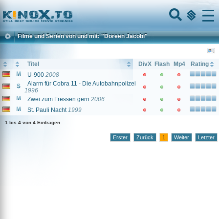
Home
Menu
Filme und Serien von und mit: "Doreen Jacobi"
Titel
DivX
Flash
Mp4
Rating
U-900
2008
Alarm für Cobra 11 - Die Autobahnpolizei
1996
Zwei zum Fressen gern
2006
St. Pauli Nacht
1999
1 bis 4 von 4 Einträgen
Erster
Zurück
1
Weiter
Letzter