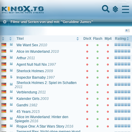
Home
Menu
Filme und Serien von und mit: "Geraldine James"
Titel
DivX
Flash
Mp4
Rating
We Want Sex
2010
Alice im Wunderland
2010
Arthur
2011
Agent Null Null Nix
1997
Sherlock Holmes
2009
Inspector Barnaby
1997
Sherlock Holmes 2: Spiel im Schatten
2011
Verblendung
2011
Kalender Girls
2003
Gandhi
1982
45 Years
2015
Alice im Wunderland: Hinter den
Spiegeln
2016
Rogue One: A Star Wars Story
2016
Sergeant Rex: Nicht ohne meinen Hund