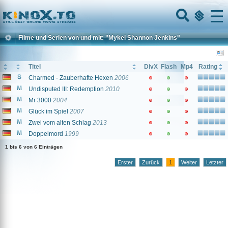
Home
Menu
Filme und Serien von und mit: "Mykel Shannon Jenkins"
Titel
DivX
Flash
Mp4
Rating
Charmed - Zauberhafte Hexen
2006
Undisputed III: Redemption
2010
Mr 3000
2004
Glück im Spiel
2007
Zwei vom alten Schlag
2013
Doppelmord
1999
1 bis 6 von 6 Einträgen
Erster
Zurück
1
Weiter
Letzter