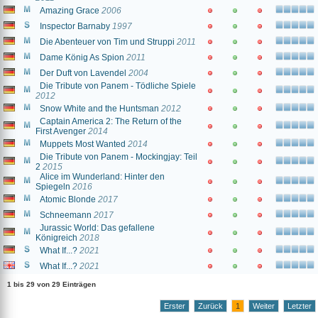
Amazing Grace
2006
Inspector Barnaby
1997
Die Abenteuer von Tim und Struppi
2011
Dame König As Spion
2011
Der Duft von Lavendel
2004
Die Tribute von Panem - Tödliche Spiele
2012
Snow White and the Huntsman
2012
Captain America 2: The Return of the
First Avenger
2014
Muppets Most Wanted
2014
Die Tribute von Panem - Mockingjay: Teil
2
2015
Alice im Wunderland: Hinter den
Spiegeln
2016
Atomic Blonde
2017
Schneemann
2017
Jurassic World: Das gefallene
Königreich
2018
What If...?
2021
What If...?
2021
1 bis 29 von 29 Einträgen
Erster
Zurück
1
Weiter
Letzter