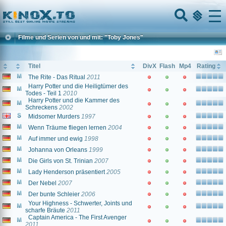
Home
Menu
Filme und Serien von und mit: "Toby Jones"
Titel
DivX
Flash
Mp4
Rating
The Rite - Das Ritual
2011
Harry Potter und die Heiligtümer des
Todes - Teil 1
2010
Harry Potter und die Kammer des
Schreckens
2002
Midsomer Murders
1997
Wenn Träume fliegen lernen
2004
Auf immer und ewig
1998
Johanna von Orleans
1999
Die Girls von St. Trinian
2007
Lady Henderson präsentiert
2005
Der Nebel
2007
Der bunte Schleier
2006
Your Highness - Schwerter, Joints und
scharfe Bräute
2011
Captain America - The First Avenger
2011