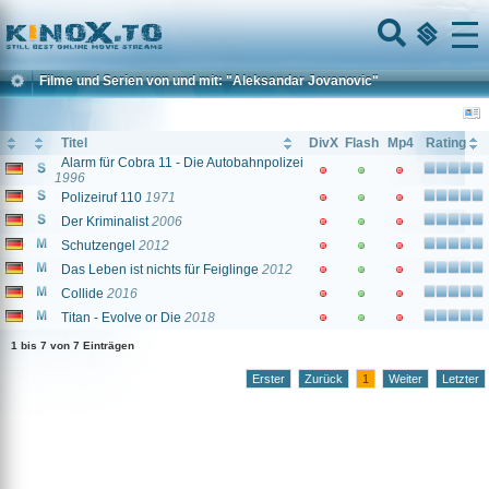
Home
Menu
Filme und Serien von und mit: "Aleksandar Jovanovic"
Titel
DivX
Flash
Mp4
Rating
Alarm für Cobra 11 - Die Autobahnpolizei
1996
Polizeiruf 110
1971
Der Kriminalist
2006
Schutzengel
2012
Das Leben ist nichts für Feiglinge
2012
Collide
2016
Titan - Evolve or Die
2018
1 bis 7 von 7 Einträgen
Erster
Zurück
1
Weiter
Letzter