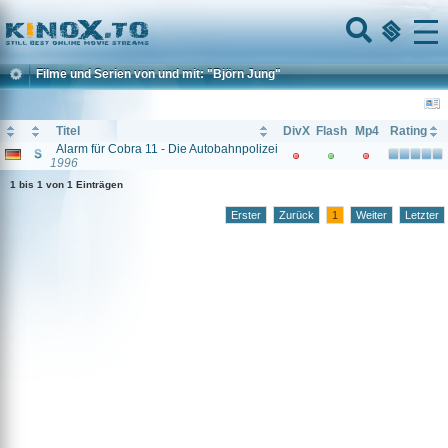
Home
Menu
Filme und Serien von und mit: "Björn Jung"
Titel
DivX
Flash
Mp4
Rating
Alarm für Cobra 11 - Die Autobahnpolizei
1996
1 bis 1 von 1 Einträgen
Erster
Zurück
1
Weiter
Letzter