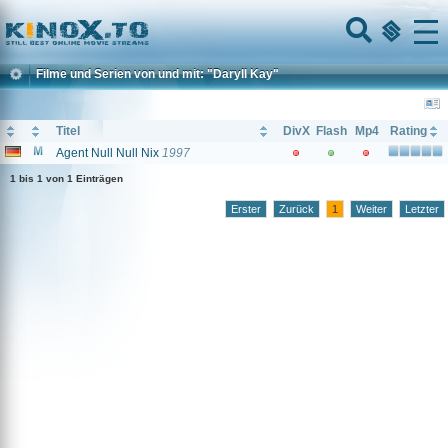
Home
Menu
Filme und Serien von und mit: "Daryll Kay"
Titel
DivX
Flash
Mp4
Rating
Agent Null Null Nix
1997
1 bis 1 von 1 Einträgen
Erster
Zurück
1
Weiter
Letzter