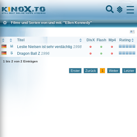
Home
Menu
Filme und Serien von und mit: "Ellen Kennedy"
Titel
DivX
Flash
Mp4
Rating
Leslie Nielsen ist sehr verdächtig
1998
Dragon Ball Z
1996
1 bis 2 von 2 Einträgen
Erster
Zurück
1
Weiter
Letzter