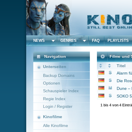
NEWS
GENRES
FAQ
PLAYLISTS
ALLE
Navigation
Filme und Serien von und
Titel
Unterseiten
Alarm für Cobra 11 - 
Backup Domains
Die Rosenheim-Cops
Optionen
Dune – Der Wüstenpla
Schauspieler Index
SOKO 5113
1978
Regie Index
1 bis 4 von 4 Einträgen
Login / Register
Kinofilme
Alle Kinofilme
Filme
Alle Filme
Beliebte