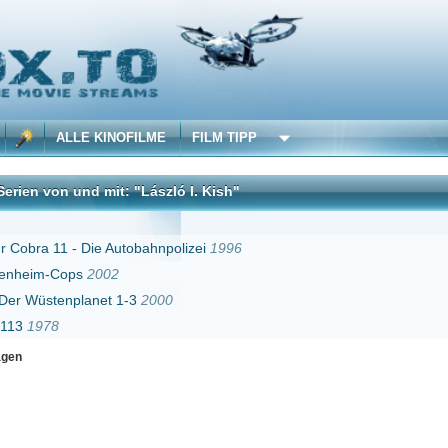
 KINOFILME
FILM TIPP
 mit: "László I. Kish"
DivX
Die Autobahnpolizei
1996
2002
net 1-3
2000
Erster
Zurück