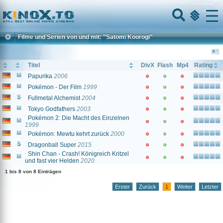
Home
Menu
Filme und Serien von und mit: "Satomi Koorogi"
Titel
DivX
Flash
Mp4
Rating
Papurika
2006
Pokémon - Der Film
1999
Fullmetal Alchemist
2004
Tokyo Godfathers
2003
Pokémon 2: Die Macht des Einzelnen
1999
Pokémon: Mewtu kehrt zurück
2000
Dragonball Super
2015
Shin Chan - Crash! Königreich Kritzel
und fast vier Helden
2020
1 bis 8 von 8 Einträgen
Erster
Zurück
1
Weiter
Letzter