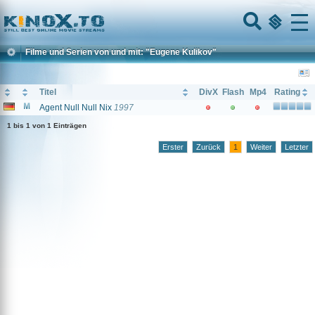
Home
Menu
Filme und Serien von und mit: "Eugene Kulikov"
Titel
DivX
Flash
Mp4
Rating
Agent Null Null Nix
1997
1 bis 1 von 1 Einträgen
Erster
Zurück
1
Weiter
Letzter