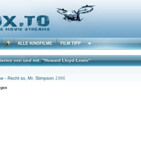
 KINOFILME
FILM TIPP
nd mit: "Howard Lloyd-Lewis"
DivX
 Mr. Stimpson
1986
Erster
Zurück