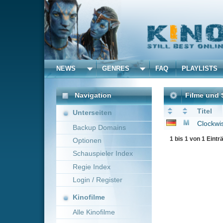
NEWS
GENRES
FAQ
PLAYLISTS
ALLE
Navigation
Filme und Serien von u
Titel
Unterseiten
Clockwise - Recht so,
Backup Domains
1 bis 1 von 1 Einträgen
Optionen
Schauspieler Index
Regie Index
Login / Register
Kinofilme
Alle Kinofilme
Filme
Alle Filme
Beliebte