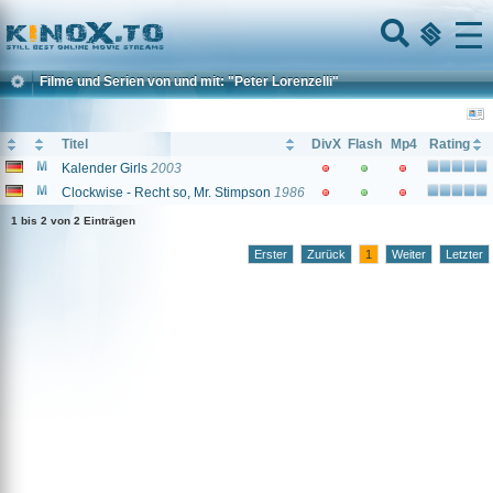
Home
Menu
Filme und Serien von und mit: "Peter Lorenzelli"
Titel
DivX
Flash
Mp4
Rating
Kalender Girls
2003
Clockwise - Recht so, Mr. Stimpson
1986
1 bis 2 von 2 Einträgen
Erster
Zurück
1
Weiter
Letzter