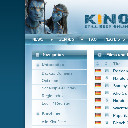
NEWS
GENRES
FAQ
PLAYLISTS
ALLE
Navigation
Filme und Serien von un
Titel
Unterseiten
Resident Evil 4 - Deg
Backup Domains
Naruto
2007
Optionen
Sammys Abenteuer - 
Schauspieler Index
Afro Samurai: Resurre
Regie Index
Naruto: Shippûden
20
Login / Register
Wächter der Nacht - 
Kinofilme
Papurika
2006
Alle Kinofilme
Bleach
2004
Men in Black III
2012
Filme
Batman: The Dark Knig
Alle Filme
Baymax - Riesiges R
Beliebte
Tiger & Bunny
2011