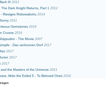
ones
2019
6
he Movie
2007
erlorenen Dorf
2017
rs of the Universe
2021
 Exiled 5 - To Beloved Ones
2016
Erster
Zurück