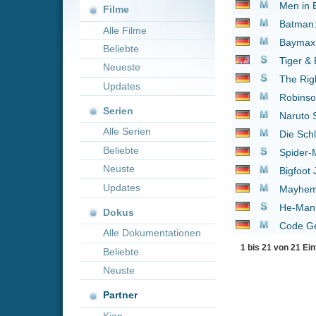
Neueste
The Righteous Gemst
Updates
Robinson Crusoe
201
Serien
Naruto Shippuden - T
Alle Serien
Die Schlümpfe - Das v
Beliebte
Spider-Man
2017
Neuste
Bigfoot Junior
2017
Updates
Mayhem
2017
He-Man and the Maste
Dokus
Code Geass: Akito the
Alle Dokumentationen
1 bis 21 von 21 Einträgen
Beliebte
Neuste
Partner
Kion