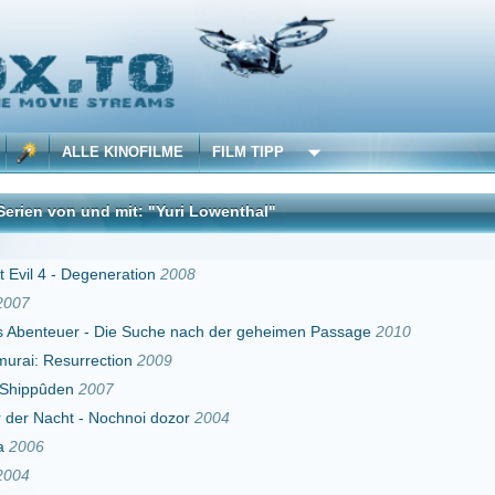
 KINOFILME
FILM TIPP
d mit: "Yuri Lowenthal"
DivX
eneration
2008
Die Suche nach der geheimen Passage
2010
ction
2009
07
Nochnoi dozor
2004
ht Returns, Part 1
2012
obowabohu
2014