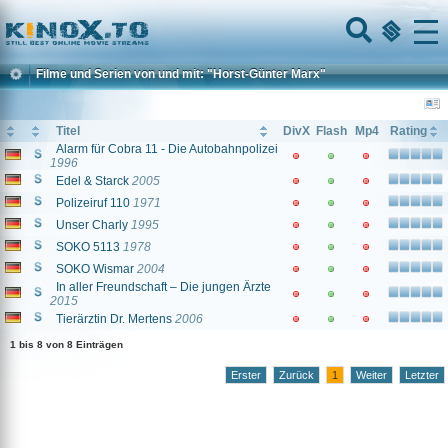
Home
Menu
Filme und Serien von und mit: "Horst-Günter Marx"
Titel
DivX
Flash
Mp4
Rating
Alarm für Cobra 11 - Die Autobahnpolizei
1996
Edel & Starck
2005
Polizeiruf 110
1971
Unser Charly
1995
SOKO 5113
1978
SOKO Wismar
2004
In aller Freundschaft – Die jungen Ärzte
2015
Tierärztin Dr. Mertens
2006
1 bis 8 von 8 Einträgen
Erster
Zurück
1
Weiter
Letzter