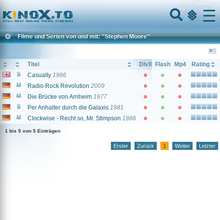
Home
Menu
Filme und Serien von und mit: "Stephen Moore"
Titel
DivX
Flash
Mp4
Rating
Casualty
1986
Radio Rock Revolution
2009
Die Brücke von Arnheim
1977
Per Anhalter durch die Galaxis
1981
Clockwise - Recht so, Mr. Stimpson
1986
1 bis 5 von 5 Einträgen
Erster
Zurück
1
Weiter
Letzter