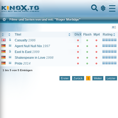
Home
Menu
Filme und Serien von und mit: "Roger Morlidge"
Titel
DivX
Flash
Mp4
Rating
Casualty
1986
Agent Null Null Nix
1997
East Is East
1999
Shakespeare in Love
1998
Pride
2014
1 bis 5 von 5 Einträgen
Erster
Zurück
1
Weiter
Letzter