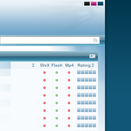
Flash
Mp4
Rating
1
Weiter
Letzter