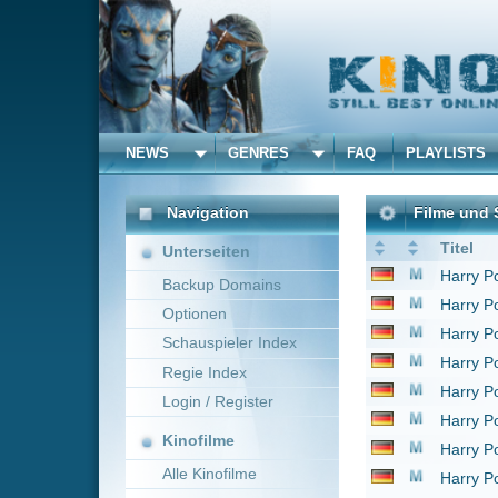
NEWS
GENRES
FAQ
PLAYLISTS
ALLE
Navigation
Filme und Serien von u
Titel
Unterseiten
Harry Potter und der 
Backup Domains
Harry Potter und der H
Optionen
Harry Potter und die H
Schauspieler Index
Harry Potter und die
Regie Index
Harry Potter und der 
Login / Register
Harry Potter und der
Kinofilme
Harry Potter und der 
Alle Kinofilme
Harry Potter und die H
Die Asche meiner Mut
Filme
1 bis 9 von 9 Einträgen
Alle Filme
Beliebte