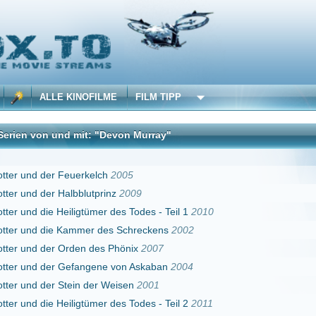
 KINOFILME
FILM TIPP
nd mit: "Devon Murray"
DivX
Feuerkelch
2005
albblutprinz
2009
eiligtümer des Todes - Teil 1
2010
 Kammer des Schreckens
2002
Orden des Phönix
2007
 Gefangene von Askaban
2004
Stein der Weisen
2001
eiligtümer des Todes - Teil 2
2011
ter
1999
Erster
Zurück