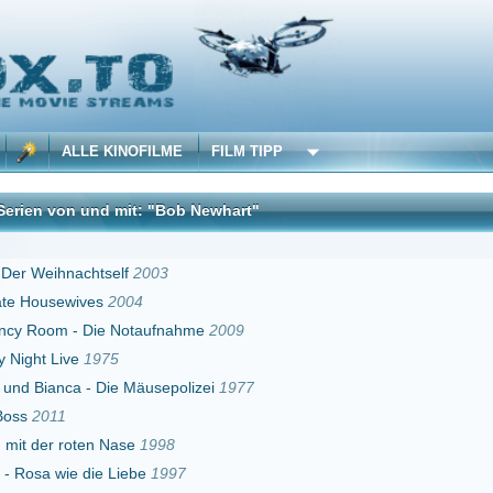
 KINOFILME
FILM TIPP
nd mit: "Bob Newhart"
DivX
tself
2003
s
2004
e Notaufnahme
2009
975
Die Mäusepolizei
1977
 Nase
1998
e Liebe
1997
3
h des Judas Kelch
2008