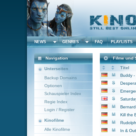
NEWS
GENRES
FAQ
PLAYLISTS
ALLE
Navigation
Filme und Serien von u
Titel
Unterseiten
Buddy - Der Weihnach
Backup Domains
Desperate Housewive
Optionen
Emergency Room - Di
Schauspieler Index
Saturday Night Live
1
Regie Index
Bernard und Bianca - 
Login / Register
Kill the Boss
2011
Kinofilme
Rudolph mit der roten
Alle Kinofilme
In & Out - Rosa wie di
Natürlich blond 2
200
Filme
The Quest - Der Fluc
Alle Filme
Young Sheldon
2017
Beliebte