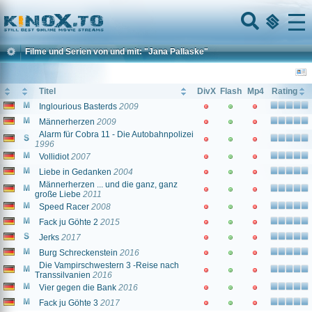
Home
Menu
Filme und Serien von und mit: "Jana Pallaske"
Titel
DivX
Flash
Mp4
Rating
Inglourious Basterds
2009
Männerherzen
2009
Alarm für Cobra 11 - Die Autobahnpolizei
1996
Vollidiot
2007
Liebe in Gedanken
2004
Männerherzen ... und die ganz, ganz
große Liebe
2011
Speed Racer
2008
Fack ju Göhte 2
2015
Jerks
2017
Burg Schreckenstein
2016
Die Vampirschwestern 3 -Reise nach
Transsilvanien
2016
Vier gegen die Bank
2016
Fack ju Göhte 3
2017