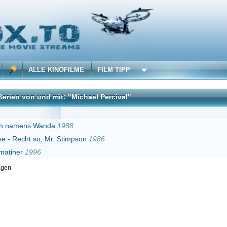
 KINOFILME
FILM TIPP
d mit: "Michael Percival"
DivX
nda
1988
 Mr. Stimpson
1986
Erster
Zurück