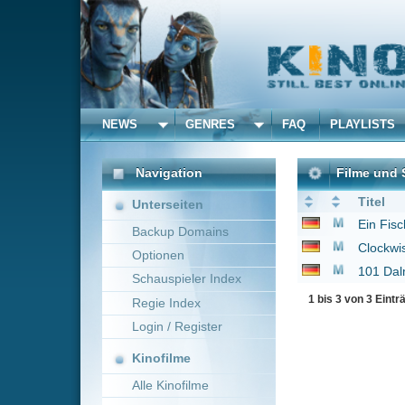
NEWS
GENRES
FAQ
PLAYLISTS
ALLE
Navigation
Filme und Serien von un
Titel
Unterseiten
Ein Fisch namens Wa
Backup Domains
Clockwise - Recht so,
Optionen
101 Dalmatiner
1996
Schauspieler Index
1 bis 3 von 3 Einträgen
Regie Index
Login / Register
Kinofilme
Alle Kinofilme
Filme
Alle Filme
Beliebte