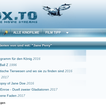
 KINOFILME
FILM TIPP
d mit: "Jane Perry"
DivX
n König
2016
en und wo sie zu finden sind
2016
Doe
2016
zweier Gladiatoren
2017
017
Erster
Zurück