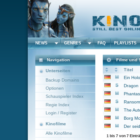
NEWS
GENRES
FAQ
PLAYLISTS
ALLE
Navigation
Filme und Serien von un
Titel
Unterseiten
Ein Hologramm für de
Backup Domains
Dragon Ball Z
1996
Optionen
Phantastische Tierwes
Schauspieler Index
Ransom
2017
Regie Index
The Autopsy of Jane 
Login / Register
Borg McEnroe - Duell 
Kinofilme
Der seidene Faden
2
Alle Kinofilme
1 bis 7 von 7 Einträgen
Filme
Alle Filme
Beliebte