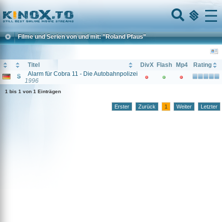
Home
Menu
Filme und Serien von und mit: "Roland Pfaus"
Titel
DivX
Flash
Mp4
Rating
Alarm für Cobra 11 - Die Autobahnpolizei
1996
1 bis 1 von 1 Einträgen
Erster
Zurück
1
Weiter
Letzter