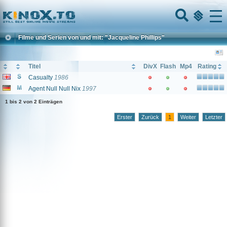
Home
Menu
Filme und Serien von und mit: "Jacqueline Phillips"
Titel
DivX
Flash
Mp4
Rating
Casualty
1986
Agent Null Null Nix
1997
1 bis 2 von 2 Einträgen
Erster
Zurück
1
Weiter
Letzter