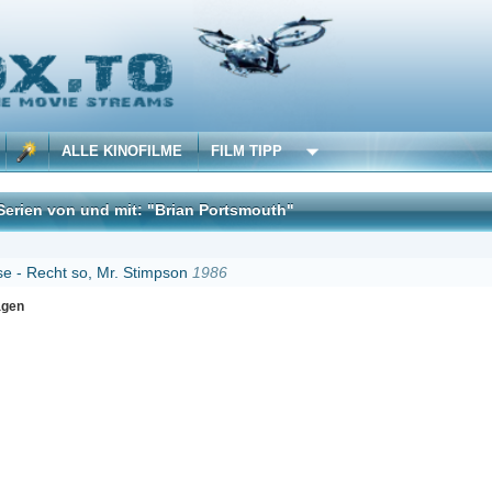
 KINOFILME
FILM TIPP
d mit: "Brian Portsmouth"
DivX
 Mr. Stimpson
1986
Erster
Zurück