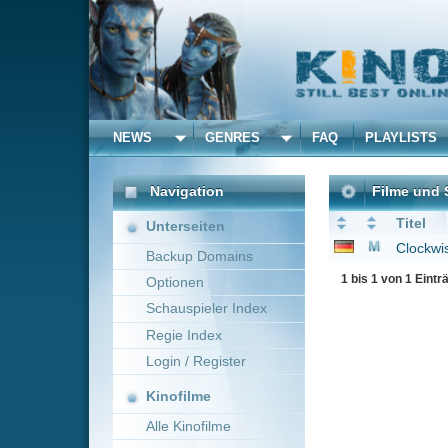
NEWS
GENRES
FAQ
PLAYLISTS
ALLE
Navigation
Filme und Serien von un
Titel
Unterseiten
Clockwise - Recht so,
Backup Domains
1 bis 1 von 1 Einträgen
Optionen
Schauspieler Index
Regie Index
Login / Register
Kinofilme
Alle Kinofilme
Filme
Alle Filme
Beliebte