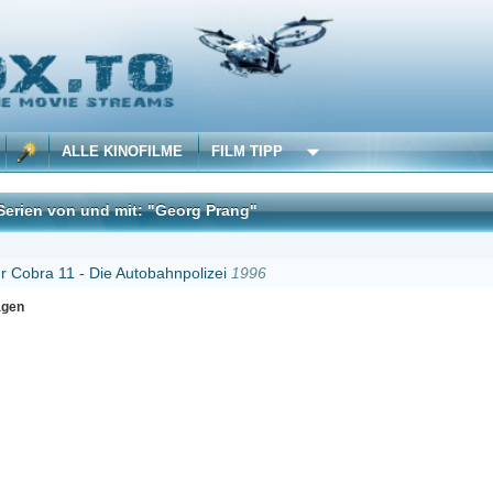
 KINOFILME
FILM TIPP
nd mit: "Georg Prang"
DivX
Die Autobahnpolizei
1996
Erster
Zurück