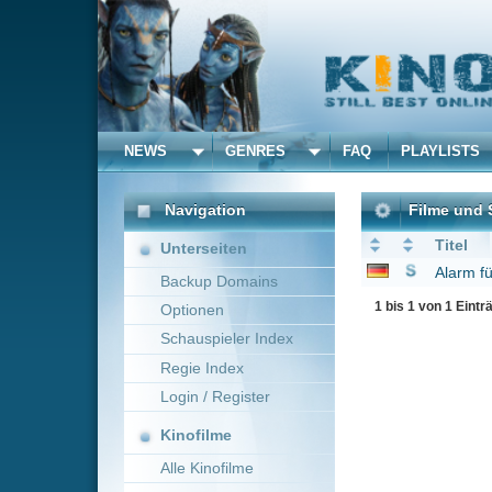
NEWS
GENRES
FAQ
PLAYLISTS
ALLE
Navigation
Filme und Serien von u
Titel
Unterseiten
Alarm für Cobra 11 - 
Backup Domains
1 bis 1 von 1 Einträgen
Optionen
Schauspieler Index
Regie Index
Login / Register
Kinofilme
Alle Kinofilme
Filme
Alle Filme
Beliebte