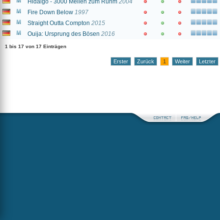
Hidalgo - 3000 Meilen zum Ruhm
2004
Fire Down Below
1997
Straight Outta Compton
2015
Ouija: Ursprung des Bösen
2016
1 bis 17 von 17 Einträgen
Erster
Zurück
1
Weiter
Letzter