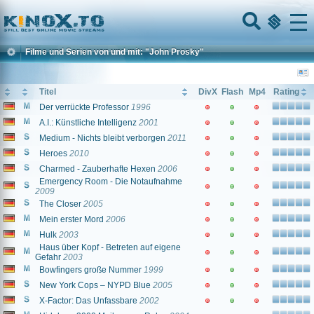
Home
Menu
Filme und Serien von und mit: "John Prosky"
Titel
DivX
Flash
Mp4
Rating
Der verrückte Professor
1996
A.I.: Künstliche Intelligenz
2001
Medium - Nichts bleibt verborgen
2011
Heroes
2010
Charmed - Zauberhafte Hexen
2006
Emergency Room - Die Notaufnahme
2009
The Closer
2005
Mein erster Mord
2006
Hulk
2003
Haus über Kopf - Betreten auf eigene
Gefahr
2003
Bowfingers große Nummer
1999
New York Cops – NYPD Blue
2005
X-Factor: Das Unfassbare
2002