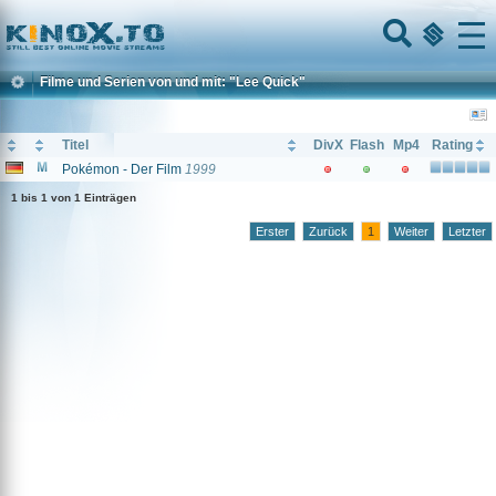
Home
Menu
Filme und Serien von und mit: "Lee Quick"
Titel
DivX
Flash
Mp4
Rating
Pokémon - Der Film
1999
1 bis 1 von 1 Einträgen
Erster
Zurück
1
Weiter
Letzter