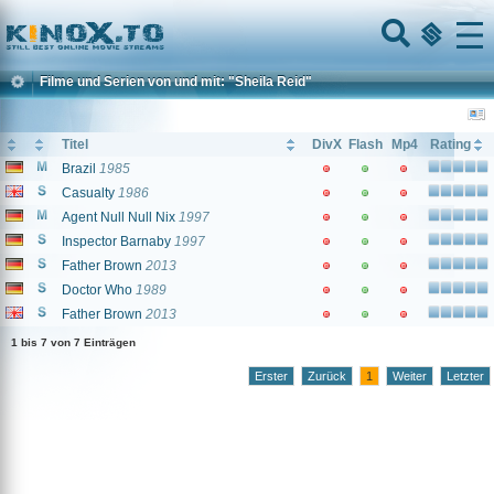
Home
Menu
Filme und Serien von und mit: "Sheila Reid"
Titel
DivX
Flash
Mp4
Rating
Brazil
1985
Casualty
1986
Agent Null Null Nix
1997
Inspector Barnaby
1997
Father Brown
2013
Doctor Who
1989
Father Brown
2013
1 bis 7 von 7 Einträgen
Erster
Zurück
1
Weiter
Letzter