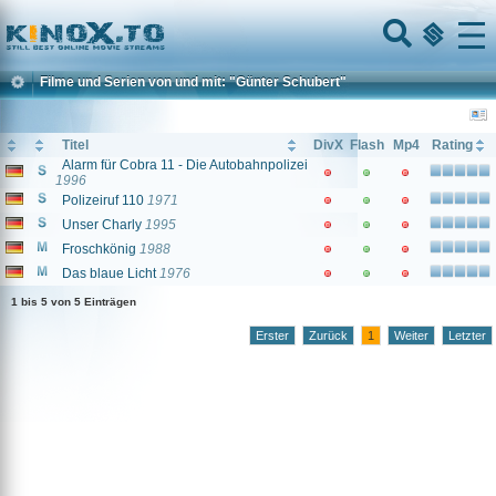
Home
Menu
Filme und Serien von und mit: "Günter Schubert"
Titel
DivX
Flash
Mp4
Rating
Alarm für Cobra 11 - Die Autobahnpolizei
1996
Polizeiruf 110
1971
Unser Charly
1995
Froschkönig
1988
Das blaue Licht
1976
1 bis 5 von 5 Einträgen
Erster
Zurück
1
Weiter
Letzter