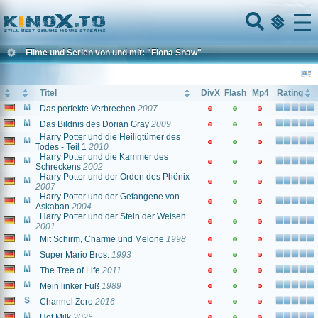
Home
Menu
Filme und Serien von und mit: "Fiona Shaw"
Titel
DivX
Flash
Mp4
Rating
Das perfekte Verbrechen
2007
Das Bildnis des Dorian Gray
2009
Harry Potter und die Heiligtümer des
Todes - Teil 1
2010
Harry Potter und die Kammer des
Schreckens
2002
Harry Potter und der Orden des Phönix
2007
Harry Potter und der Gefangene von
Askaban
2004
Harry Potter und der Stein der Weisen
2001
Mit Schirm, Charme und Melone
1998
Super Mario Bros.
1993
The Tree of Life
2011
Mein linker Fuß
1989
Channel Zero
2016
Hot Milk
2025