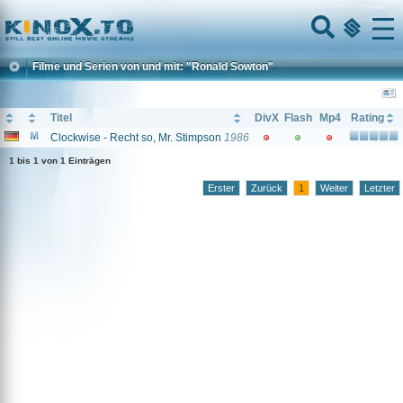
Home
Menu
Filme und Serien von und mit: "Ronald Sowton"
Titel
DivX
Flash
Mp4
Rating
Clockwise - Recht so, Mr. Stimpson
1986
1 bis 1 von 1 Einträgen
Erster
Zurück
1
Weiter
Letzter