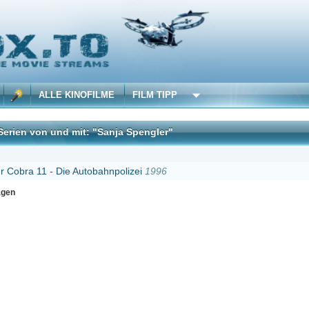
 KINOFILME
FILM TIPP
d mit: "Sanja Spengler"
DivX
Die Autobahnpolizei
1996
Erster
Zurück