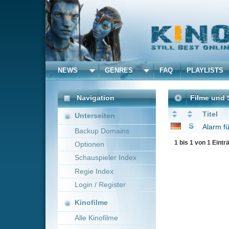
NEWS
GENRES
FAQ
PLAYLISTS
ALLE
Navigation
Filme und Serien von un
Titel
Unterseiten
Alarm für Cobra 11 - 
Backup Domains
1 bis 1 von 1 Einträgen
Optionen
Schauspieler Index
Regie Index
Login / Register
Kinofilme
Alle Kinofilme
Filme
Alle Filme
Beliebte