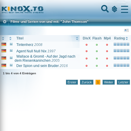
Home
Menu
Filme und Serien von und mit: "John Thomson"
Titel
DivX
Flash
Mp4
Rating
Tintenherz
2008
Agent Null Null Nix
1997
Wallace & Gromit - Auf der Jagd nach
dem Riesenkaninchen
2005
Der Spion und sein Bruder
2016
1 bis 4 von 4 Einträgen
Erster
Zurück
1
Weiter
Letzter