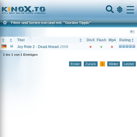
Home
Menu
Filme und Serien von und mit: "Gordon Tipple"
Titel
DivX
Flash
Mp4
Rating
Joy Ride 2 - Dead Ahead
2008
1 bis 1 von 1 Einträgen
Erster
Zurück
1
Weiter
Letzter