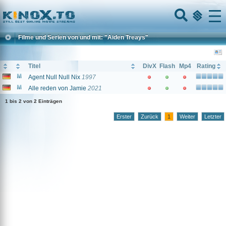
Home
Menu
Filme und Serien von und mit: "Aiden Treays"
Titel
DivX
Flash
Mp4
Rating
Agent Null Null Nix
1997
Alle reden von Jamie
2021
1 bis 2 von 2 Einträgen
Erster
Zurück
1
Weiter
Letzter