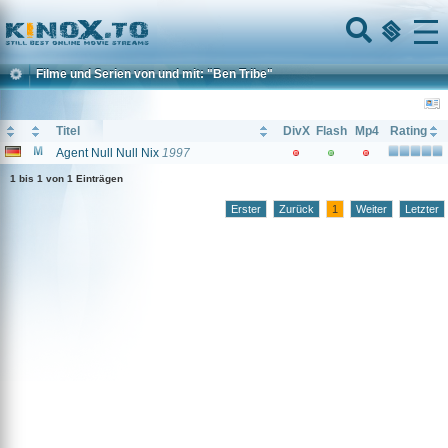
Home
Menu
Filme und Serien von und mit: "Ben Tribe"
Titel
DivX
Flash
Mp4
Rating
Agent Null Null Nix
1997
1 bis 1 von 1 Einträgen
Erster
Zurück
1
Weiter
Letzter