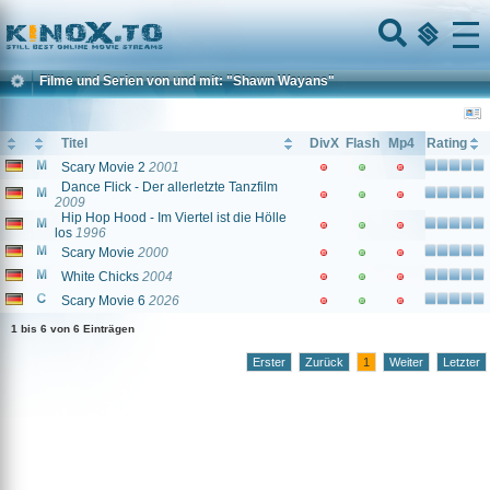
Home
Menu
Filme und Serien von und mit: "Shawn Wayans"
Titel
DivX
Flash
Mp4
Rating
Scary Movie 2
2001
Dance Flick - Der allerletzte Tanzfilm
2009
Hip Hop Hood - Im Viertel ist die Hölle
los
1996
Scary Movie
2000
White Chicks
2004
Scary Movie 6
2026
1 bis 6 von 6 Einträgen
Erster
Zurück
1
Weiter
Letzter