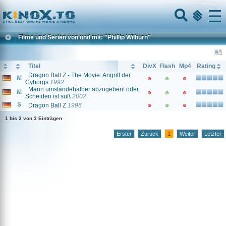
Home
Menu
Filme und Serien von und mit: "Phillip Wilburn"
Titel
DivX
Flash
Mp4
Rating
Dragon Ball Z - The Movie: Angriff der
Cyborgs
1992
Mann umständehalber abzugeben! oder:
Scheiden ist süß
2002
Dragon Ball Z
1996
1 bis 3 von 3 Einträgen
Erster
Zurück
1
Weiter
Letzter