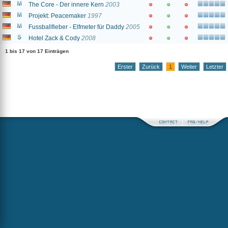
The Core - Der innere Kern
2003
Projekt: Peacemaker
1997
Fussballfieber - Elfmeter für Daddy
2005
Hotel Zack & Cody
2008
1 bis 17 von 17 Einträgen
Erster
Zurück
1
Weiter
Letzter