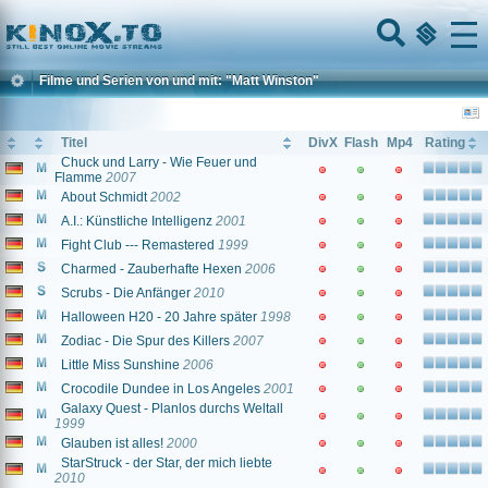
Home
Menu
Filme und Serien von und mit: "Matt Winston"
Titel
DivX
Flash
Mp4
Rating
Chuck und Larry - Wie Feuer und
Flamme
2007
About Schmidt
2002
A.I.: Künstliche Intelligenz
2001
Fight Club --- Remastered
1999
Charmed - Zauberhafte Hexen
2006
Scrubs - Die Anfänger
2010
Halloween H20 - 20 Jahre später
1998
Zodiac - Die Spur des Killers
2007
Little Miss Sunshine
2006
Crocodile Dundee in Los Angeles
2001
Galaxy Quest - Planlos durchs Weltall
1999
Glauben ist alles!
2000
StarStruck - der Star, der mich liebte
2010