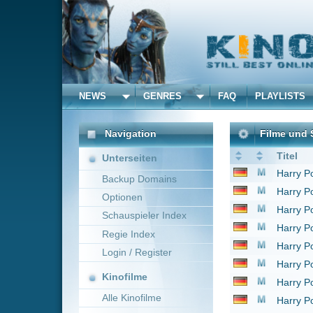
NEWS
GENRES
FAQ
PLAYLISTS
ALLE
Navigation
Filme und Serien von un
Titel
Unterseiten
Harry Potter und der 
Backup Domains
Harry Potter und der H
Optionen
Harry Potter und die H
Schauspieler Index
Harry Potter und die
Regie Index
Harry Potter und der 
Login / Register
Harry Potter und der
Kinofilme
Harry Potter und der 
Alle Kinofilme
Harry Potter und die H
The Philosophers - We
Filme
1 bis 9 von 9 Einträgen
Alle Filme
Beliebte