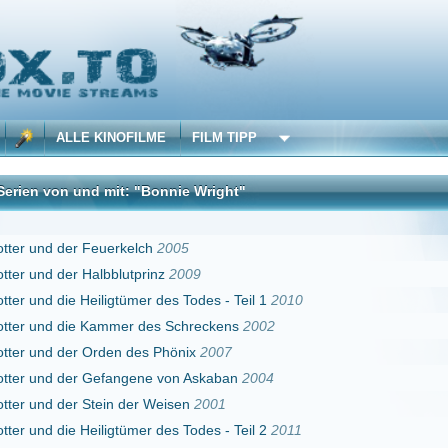
 KINOFILME
FILM TIPP
d mit: "Bonnie Wright"
DivX
Feuerkelch
2005
albblutprinz
2009
eiligtümer des Todes - Teil 1
2010
 Kammer des Schreckens
2002
Orden des Phönix
2007
 Gefangene von Askaban
2004
Stein der Weisen
2001
eiligtümer des Todes - Teil 2
2011
r überlebt?
2013
Erster
Zurück