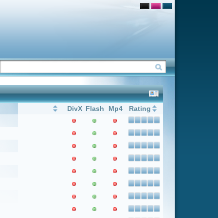
Flash
Mp4
Rating
1
Weiter
Letzter