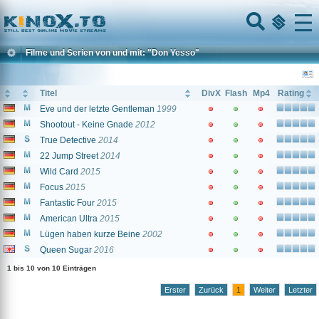
Home
Menu
Filme und Serien von und mit: "Don Yesso"
Titel
DivX
Flash
Mp4
Rating
Eve und der letzte Gentleman
1999
Shootout - Keine Gnade
2012
True Detective
2014
22 Jump Street
2014
Wild Card
2015
Focus
2015
Fantastic Four
2015
American Ultra
2015
Lügen haben kurze Beine
2002
Queen Sugar
2016
1 bis 10 von 10 Einträgen
Erster
Zurück
1
Weiter
Letzter