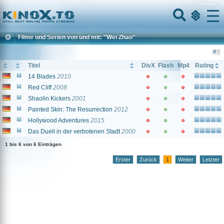
Home
Menu
Filme und Serien von und mit: "Wei Zhao"
Titel
DivX
Flash
Mp4
Rating
14 Blades
2010
Red Cliff
2008
Shaolin Kickers
2001
Painted Skin: The Resurrection
2012
Hollywood Adventures
2015
Das Duell in der verbotenen Stadt
2000
1 bis 6 von 6 Einträgen
Erster
Zurück
1
Weiter
Letzter