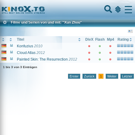
Home
Menu
Filme und Serien von und mit: "Xun Zhou"
Titel
DivX
Flash
Mp4
Rating
Konfuzius
2010
Cloud Atlas
2012
Painted Skin: The Resurrection
2012
1 bis 3 von 3 Einträgen
Erster
Zurück
1
Weiter
Letzter