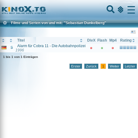
Home
Menu
Filme und Serien von und mit: "Sebastian Dunkelberg"
Titel
DivX
Flash
Mp4
Rating
Alarm für Cobra 11 - Die Autobahnpolizei
1996
1 bis 1 von 1 Einträgen
Erster
Zurück
1
Weiter
Letzter