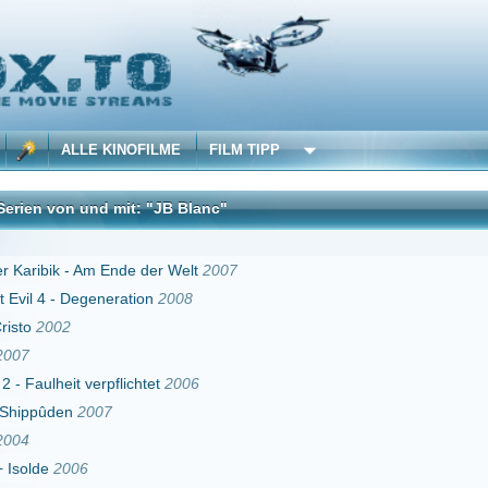
 KINOFILME
FILM TIPP
d mit: "JB Blanc"
DivX
m Ende der Welt
2007
eneration
2008
rpflichtet
2006
07
hnovore
2013
Gemeinsam unbesiegbar
2013
 the Galaxy
2015