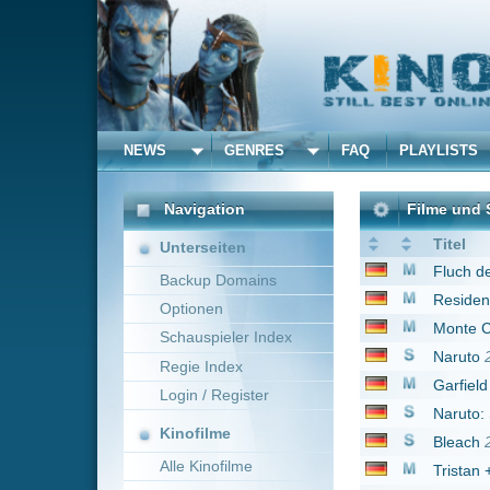
NEWS
GENRES
FAQ
PLAYLISTS
ALLE
Navigation
Filme und Serien von un
Titel
Unterseiten
Fluch der Karibik - A
Backup Domains
Resident Evil 4 - Deg
Optionen
Monte Cristo
2002
Schauspieler Index
Naruto
2007
Regie Index
Garfield 2 - Faulheit ve
Login / Register
Naruto: Shippûden
20
Kinofilme
Bleach
2004
Alle Kinofilme
Tristan + Isolde
2006
Red Dawn
2012
Filme
Iron Man: Rise of Tec
Alle Filme
Marvel's Avengers - 
Beliebte
Marvel's Guardians of