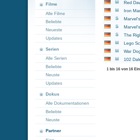
Neueste
The Righteous Gemst
Updates
Lego Scooby-Doo!: H
Serien
War Dogs
2016
Alle Serien
102 Dalmatiner
2000
Beliebte
1 bis 16 von 16 Einträgen
Neuste
Updates
Dokus
Alle Dokumentationen
Beliebte
Neuste
Partner
Kion